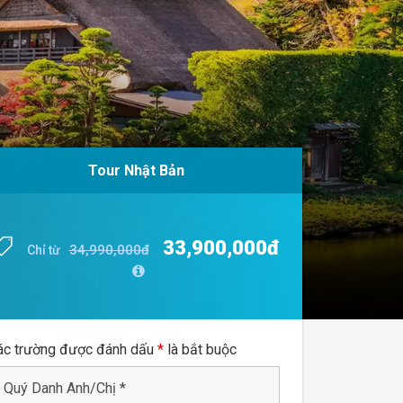
Tour Nhật Bản
Tour Nhật Bản
33,900,000đ
33,900,000đ
34,990,000đ
34,990,000đ
Chỉ từ
Chỉ từ
ác trường được đánh dấu
*
là bắt buộc