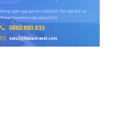
Đừng ngần ngại gọi cho chúng tôi. Đội ngũ dịch vụ
ThaianTravel luôn sẵn sàng hỗ trợ.
0862.880.833
sale2@thaiantravel.com