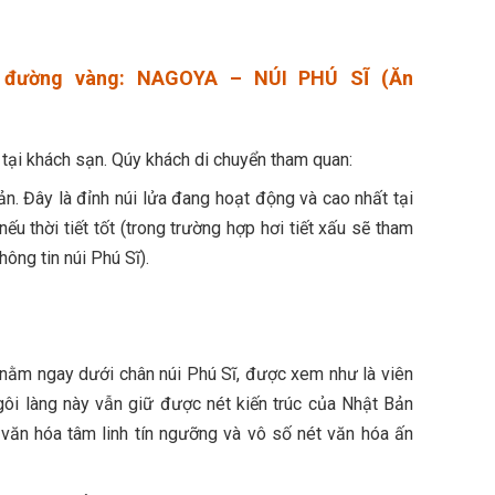
g đường vàng: NAGOYA – NÚI PHÚ SĨ (Ăn
 tại khách sạn. Qúy khách di chuyển tham quan:
n. Đây là đỉnh núi lửa đang hoạt động và cao nhất tại
u thời tiết tốt (trong trường hợp hơi tiết xấu sẽ tham
ông tin núi Phú Sĩ).
h nằm ngay dưới chân núi Phú Sĩ, được xem như là viên
ngôi làng này vẫn giữ được nét kiến trúc của Nhật Bản
 văn hóa tâm linh tín ngưỡng và vô số nét văn hóa ấn