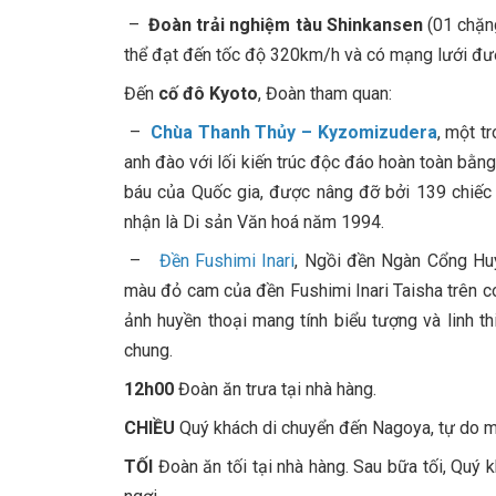
–
Đoàn trải nghiệm tàu Shinkansen
(01 chặn
thể đạt đến tốc độ 320km/h và có mạng lưới đư
Đến
cố đô Kyoto
, Đoàn tham quan:
–
Chùa Thanh Thủy – Kyzomizudera
, một t
anh đào với lối kiến trúc độc đáo hoàn toàn bằng
báu của Quốc gia, được nâng đỡ bởi 139 chiế
nhận là Di sản Văn hoá năm 1994.
–
Đền Fushimi Inari
, Ngồi đền Ngàn Cổng Huy
màu đỏ cam của đền Fushimi Inari Taisha trên c
ảnh huyền thoại mang tính biểu tượng và linh t
chung.
12h00
Đoàn ăn trưa tại nhà hàng.
CHIỀU
Quý khách di chuyển đến Nagoya, tự do 
TỐI
Đoàn ăn tối tại nhà hàng. Sau bữa tối, Quý 