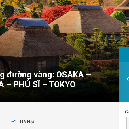
ung đường vàng: OSAKA –
 – PHÚ SĨ – TOKYO
C
Hà Nội