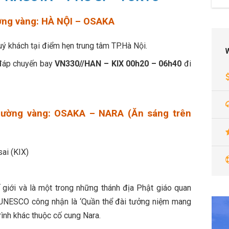
ờng vàng: HÀ NỘI – OSAKA
ý khách tại điểm hẹn trung tâm TP.Hà Nội.
 đáp chuyến bay
VN330//HAN – KIX 00h20 – 06h40
đi
đường vàng: OSAKA – NARA (Ăn sáng trên
ai (KIX)
ế giới và là một trong những thánh địa Phật giáo quan
c UNESCO công nhận là ‘Quần thể đài tưởng niệm mang
trình khác thuộc cố cung Nara.