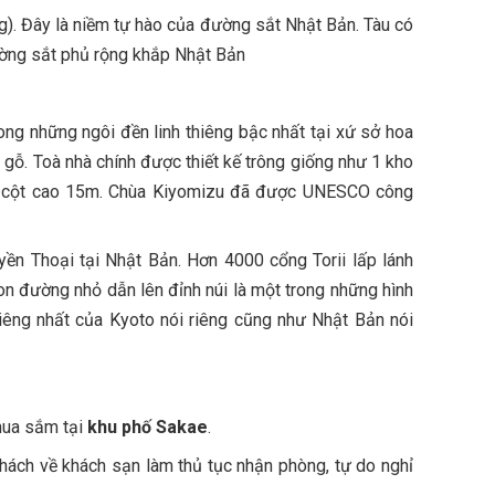
g). Đây là niềm tự hào của đường sắt Nhật Bản. Tàu có
ờng sắt phủ rộng khắp Nhật Bản
rong những ngôi đền linh thiêng bậc nhất tại xứ sở hoa
 gỗ. Toà nhà chính được thiết kế trông giống như 1 kho
c cột cao 15m. Chùa Kiyomizu đã được UNESCO công
ền Thoại tại Nhật Bản. Hơn 4000 cổng Torii lấp lánh
on đường nhỏ dẫn lên đỉnh núi là một trong những hình
hiêng nhất của Kyoto nói riêng cũng như Nhật Bản nói
mua sắm tại
khu phố Sakae
.
khách về khách sạn làm thủ tục nhận phòng, tự do nghỉ