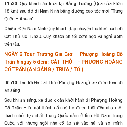
11h30:
Quý khách ăn trưa tại
Bằng Tường
(Qua cửa khẩu
18 km) sau đó đi Nam Ninh bằng đường cao tốc mới “Trung
Quốc – Asean”.
Chiều:
Đến Nam Ninh Quý khách đáp chuyến tàu khởi hành đi
Cát Thủ lúc 17h20. Quý khách ăn tối cơm hộp và nghỉ đêm
trên tàu.
NGÀY 2 Tour Trương Gia Giới – Phượng Hoàng Cổ
Trấn 6 ngày 5 đêm: CÁT THỦ – PHƯỢNG HOÀNG
CỔ TRẤN (ĂN SÁNG / TRƯA / TỐI)
06h10:
Tàu tới Ga Cát Thủ (Phượng Hoàng), xe đưa đoàn đi
ăn sáng.
Sau khi ăn sáng, xe đưa đoàn khởi hành đi
Phượng Hoàng
Cổ Trấn
– là một thành cổ nhỏ bé được biết đến như một
thành nhỏ đẹp nhất Trung Quốc nằm ở tỉnh Hồ Nam Trung
Quốc, với những ngôi nhà cổ áp sát vào núi và soi mình