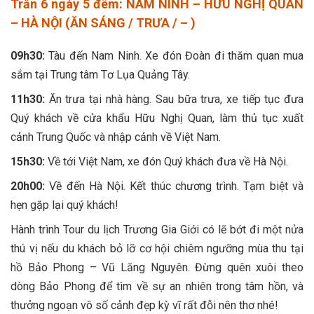
Trấn 6 ngày 5 đêm: NAM NINH – HỮU NGHỊ QUAN
– HÀ NỘI (ĂN SÁNG / TRƯA / – )
09h30:
Tàu đến Nam Ninh. Xe đón Đoàn đi thăm quan mua
sắm tại Trung tâm Tơ Lụa Quảng Tây.
11h30:
Ăn trưa tại nhà hàng. Sau bữa trưa, xe tiếp tục đưa
Quý khách về cửa khẩu Hữu Nghị Quan, làm thủ tục xuất
cảnh Trung Quốc và nhập cảnh về Việt Nam.
15h30:
Về tới Việt Nam, xe đón Quý khách đưa về Hà Nội.
20h00:
Về đến Hà Nội. Kết thúc chương trình. Tạm biệt và
hẹn gặp lại quý khách!
Hành trình Tour du lịch Trương Gia Giới có lẽ bớt đi một nửa
thú vị nếu du khách bỏ lỡ cơ hội chiêm ngưỡng mùa thu tại
hồ Bảo Phong – Vũ Lăng Nguyên. Đừng quên xuôi theo
dòng Bảo Phong để tìm về sự an nhiên trong tâm hồn, và
thưởng ngoạn vô số cảnh đẹp kỳ vĩ rất đỗi nên thơ nhé!