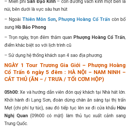
– Miễn phí
Sàn Đạo Kính
– con đường vách kính một bên là
núi, bên dưới là vực sâu hun hút
– Ngoài
Thiên Môn Sơn
,
Phượng Hoàng Cổ Trấn
còn bổ
sung
Hồ Bảo Phong
– Trọn ngày, trọn đêm thăm quan
Phượng Hoàng Cổ Trấn
,
điểm khác biệt so với lịch trình cũ
– Sử dụng hệ thống khách sạn 4 sao địa phương.
NGÀY 1 Tour Trương Gia Giới – Phượng Hoàng
Cổ Trấn 6 ngày 5 đêm : HÀ NỘI – NAM NINH –
CÁT THỦ (ĂN – / TRƯA / TỐI CƠM HỘP)
05h00:
Xe và hướng dẫn viên đón quý khách tại Nhà hát lớn.
Khởi hành đi Lạng Sơn, đoàn dừng chân ăn sáng tại thị trấn
Mẹt (chi phí tự túc), sau đó tiếp tục lên xe đi cửa khẩu
Hữu
Nghị Quan
(09h00 có mặt) làm thủ tục xuất cảnh sang
Trung Quốc.