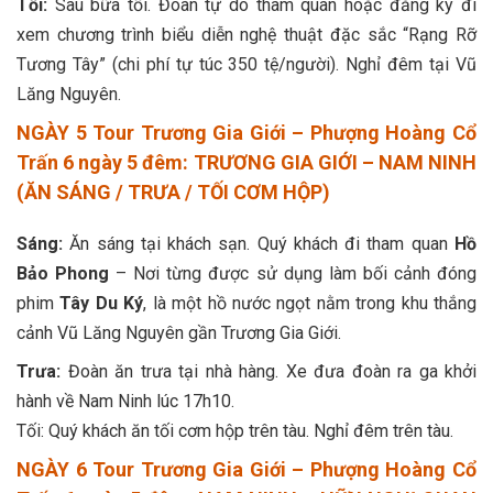
Tối:
Sau bữa tối. Đoàn tự do tham quan hoặc đăng ký đi
xem chương trình biểu diễn nghệ thuật đặc sắc “Rạng Rỡ
Tương Tây” (chi phí tự túc 350 tệ/người). Nghỉ đêm tại Vũ
Lăng Nguyên.
NGÀY 5 Tour Trương Gia Giới – Phượng Hoàng Cổ
Trấn 6 ngày 5 đêm: TRƯƠNG GIA GIỚI – NAM NINH
(ĂN SÁNG / TRƯA / TỐI CƠM HỘP)
Sáng:
Ăn sáng tại khách sạn. Quý khách đi tham quan
Hồ
Bảo Phong
– Nơi từng được sử dụng làm bối cảnh đóng
phim
Tây Du Ký
, là một hồ nước ngọt nằm trong khu thắng
cảnh Vũ Lăng Nguyên gần Trương Gia Giới.
Trưa:
Đoàn ăn trưa tại nhà hàng. Xe đưa đoàn ra ga khởi
hành về Nam Ninh lúc 17h10.
Tối: Quý khách ăn tối cơm hộp trên tàu. Nghỉ đêm trên tàu.
NGÀY 6 Tour Trương Gia Giới – Phượng Hoàng Cổ