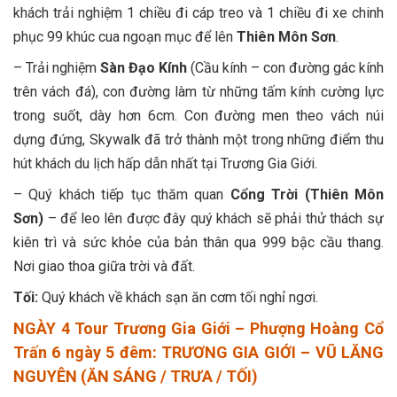
khách trải nghiệm 1 chiều đi cáp treo và 1 chiều đi xe chinh
phục 99 khúc cua ngoạn mục để lên
Thiên Môn Sơn
.
– Trải nghiệm
Sàn Đạo Kính
(Cầu kính – con đường gác kính
trên vách đá), con đường làm từ những tấm kính cường lực
trong suốt, dày hơn 6cm. Con đường men theo vách núi
dựng đứng, Skywalk đã trở thành một trong những điểm thu
hút khách du lịch hấp dẫn nhất tại Trương Gia Giới.
– Quý khách tiếp tục thăm quan
Cổng Trời (Thiên Môn
Sơn)
– để leo lên được đây quý khách sẽ phải thử thách sự
kiên trì và sức khỏe của bản thân qua 999 bậc cầu thang.
Nơi giao thoa giữa trời và đất.
Tối:
Quý khách về khách sạn ăn cơm tối nghỉ ngơi.
NGÀY 4 Tour Trương Gia Giới – Phượng Hoàng Cổ
Trấn 6 ngày 5 đêm: TRƯƠNG GIA GIỚI – VŨ LĂNG
NGUYÊN (ĂN SÁNG / TRƯA / TỐI)