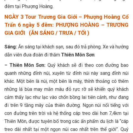
đêm tại Phượng Hoàng.
NGÀY 3 Tour Trương Gia Giới – Phượng Hoàng Cổ
Trấn 6 ngày 5 đêm: PHƯỢNG HOÀNG – TRƯƠNG
GIA GIỚI (ĂN SÁNG / TRƯA / TỐI )
Sáng:
Ăn sáng tại khách sạn, sau đó trả phòng. Xe và hướng
dẫn viên đưa đoàn đi thăm
Thiên Môn Sơn
:
– Thiên Môn Sơn:
Quý khách sẽ đi theo con đường bao
quanh những đỉnh núi, xuyên từ đỉnh núi này sang đỉnh núi
khác. Một bên là núi, một bên là mây, thỉnh thoảng có thêm
những lá bùa may mắn màu đỏ rực rỡ sẽ khiến quý khách
cảm thấy lạc như lạc vào chốn bồng lai tiên cảnh, như đang
đi trên 9 tầng mây của thiên đường. Ngọn núi nổi tiếng với
con đường trên trời và hệ thống cáp treo dài hơn 7,4km tại
Thiên Môn, được tuyên bố trong các ấn phẩm du lịch là “cáp
treo dài nhất tại một ngọn núi cao nhất trên thế giới”. Quý