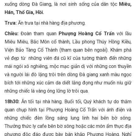
xuống dòng Đà Giang, là nơi sinh sống của dân tộc
Miêu,
Hán, Thổ Gia, Hồi.
Trưa:
Ăn trưa tại nhà hàng địa phương.
Chiều:
Đoàn tham quan
Phượng Hoàng Cổ Trấn
với lầu
Miêu Miêu, Bắc Môn cổ thành, Lầu phong Thúy Hồng Kiều,
Viện Bảo Tàng Cổ Thành (tham quan bên ngoài). Khám phá
vẻ đẹp từ những viên đá cũ kĩ của tường thành đến những
mái ngói xô nghiêng, mộc mạc giản dị với những con thuyền
và người lái đò lặng trôi trên dòng Đà giang xanh màu ngọc
bích tới những xúc cảm da diết lắng đọng như muốn níu giữ
những chiếc lá vàng óng lững lờ trôi qua.
18h30:
Ăn tối tại nhà hàng. Buổi tối, Quý khách tự do thăm
quan chụp hình tại Phượng Hoàng Cổ Trấn với ánh điện và
những chiếc đèn lồng sáng lung linh hai bên bờ sông.
Thưởng thức ly cafe bên bờ sông hoặc các món ẩm thực địa
phương độc đáo được bày bán khắp Phượng Hoàng. Nghỉ